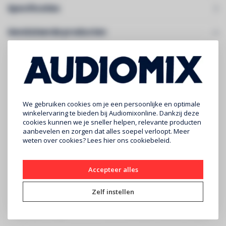
Specificaties
Gerelateerde producten
We gebruiken cookies om je een persoonlijke en optimale
winkelervaring te bieden bij Audiomixonline. Dankzij deze
cookies kunnen we je sneller helpen, relevante producten
aanbevelen en zorgen dat alles soepel verloopt. Meer
weten over cookies? Lees
hier
ons cookiebeleid.
HILEC
HILEC
LS-290 Pro
PID-240 lichtstatief
Accepteer alles
lichtstatief met lier
met metalen
horizontale buis
€429
€79
Zelf instellen
HILEC - Pro lichtstatief met
HILEC - Hoogwaardig
lier 3,00m / 60kg
lichtstatief met een metalen
horizontal..