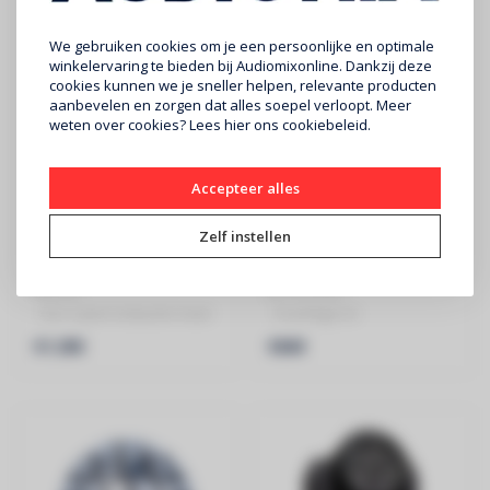
We gebruiken cookies om je een persoonlijke en optimale
winkelervaring te bieden bij Audiomixonline. Dankzij deze
cookies kunnen we je sneller helpen, relevante producten
aanbevelen en zorgen dat alles soepel verloopt. Meer
weten over cookies? Lees
hier
ons cookiebeleid.
Accepteer alles
BRITEQ
JB SYSTEMS
BT-TRACKER
CHALLENGER BEAM
Zelf instellen
BRITEQ
JB SYSTEMS
- Een supercompacte maar
- Krachtige en
zeer krachtige moving beam
budgetvriendelijke Moving
€1.290
€849
projector
BEAM
- Gebasee..
- 200W high power LED..