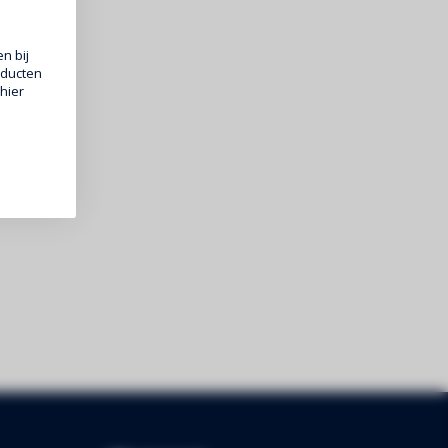
n bij
oducten
hier