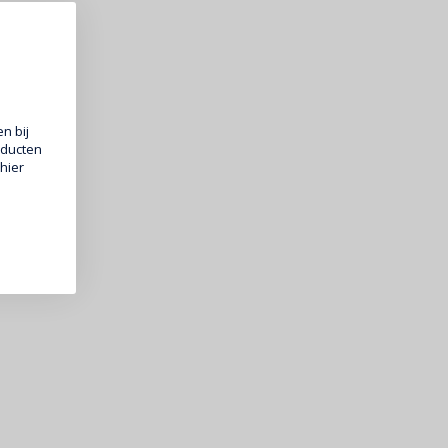
n bij
oducten
hier