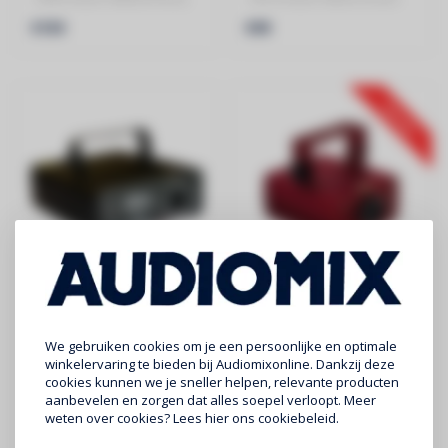
Groen, blauw
€159
€99
NIEUW
VISION
PARTY
G100 laser 100mw
Laser rood groen
Groen
We gebruiken cookies om je een persoonlijke en optimale
winkelervaring te bieden bij Audiomixonline. Dankzij deze
VISION
PARTY
cookies kunnen we je sneller helpen, relevante producten
- G100 laser 100MW Groen
- 100 mw rood 30 mw groen
aanbevelen en zorgen dat alles soepel verloopt. Meer
f01
weten over cookies? Lees
hier
ons cookiebeleid.
€189
€39