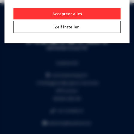
Accepteer alles
Zelf instellen
Audiomix BV
Liersesteenweg 321
3130 Begijnendijk (grens Aarschot)
RPR Leuven
BE0453.445.504
+32 16 49 82 41
webshop@audiomix.be