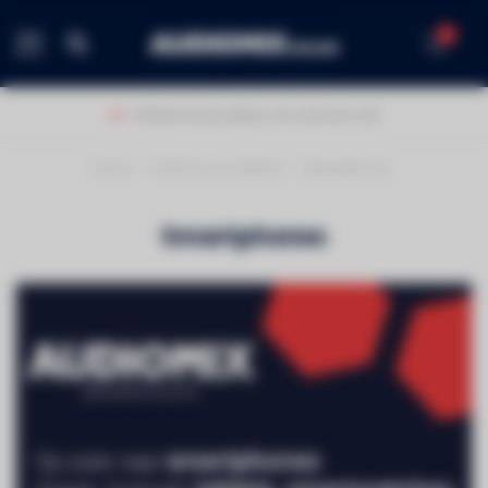
0
MENU
Klanten beoordelen ons met een 9,0!
Home
/
Telefonie & Tablets
/
Smartphones
Smartphones