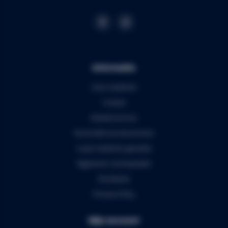
Informatie
Over Audiomix
Contact
Klantenservice
Verzenden & retourneren
5 jaar Audiomix garantie
Algemene voorwaarden
Disclaimer
Privacy Policy
Mijn account