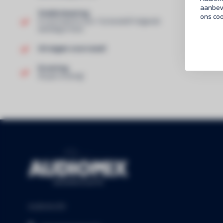
aanbeve
Snelle levering
ons coo
In voorraad en voor 13u besteld? Volgende
werkdag in huis!
Uit eigen voorraad!
Ervaring
40 jaar ervaring!
Audiomix BV