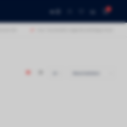
0
NL
 een 9,0!
Voor 13u besteld, volgende werkdag in huis!