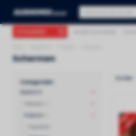
CATEGORIEËN
Ontdek onze winkel
Conta
is!
40 jaar ervaring!
Gr
Home
/
Beeld & TV
/
Projectie
/
Schermen
Schermen
FILTERS
Categorieën
Beeld & TV
Televisies
(401)
Projectie
(6)
Projectoren