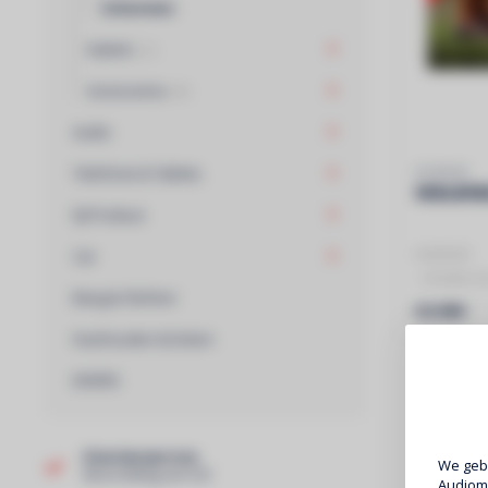
Schermen
Kabels
(22)
Accessoires
(48)
Audio
Telefonie & Tablets
HISENSE
100L5FB
DJ Produce
HISENSE
Car
- Ontdek de
Bang & Olufsen
B12. Een pr
€3.999
Huishouden & Koken
DIVERS
Klantenservice
We gebr
Beoordeling van 9,0!
Audiomi