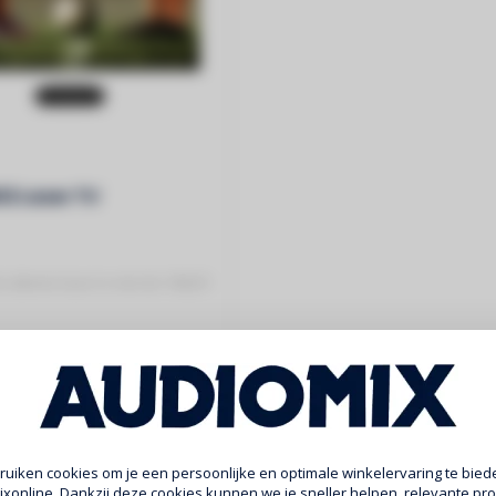
12 Laser TV
 ultieme laser tv met de 100L5F-
ojectiediagonaal ..
uiken cookies om je een persoonlijke en optimale winkelervaring te biede
xonline. Dankzij deze cookies kunnen we je sneller helpen, relevante pr