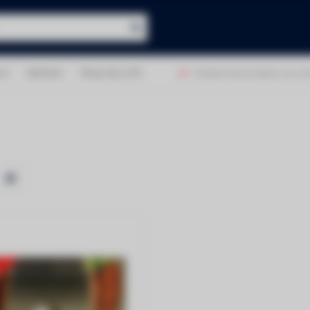
ct
Merken
Shop bij LUS!
atis verzending boven €50!
Klanten beoordelen ons met