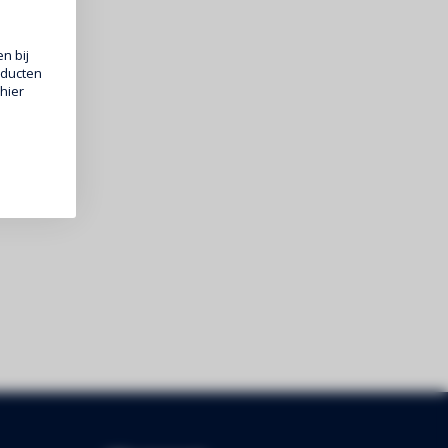
n bij
oducten
hier