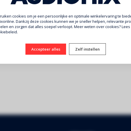
uiken cookies om je een persoonlijke en optimale winkelervaring te biede
xonline. Dankzij deze cookies kunnen we je sneller helpen, relevante pr
len en zorgen dat alles soepel verloopt. Meer weten over cookies? Lees
kiebeleid.
Accepteer alles
Zelf instellen