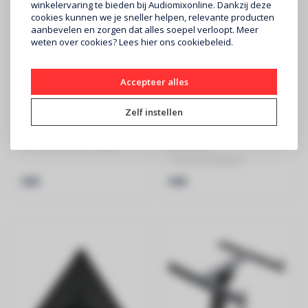
winkelervaring te bieden bij Audiomixonline. Dankzij deze
cookies kunnen we je sneller helpen, relevante producten
aanbevelen en zorgen dat alles soepel verloopt. Meer
weten over cookies? Lees
hier
ons cookiebeleid.
Accepteer alles
ATHLETIC
ATHLETIC
Microfoon statief -
Microfoon statief -
Zelf instellen
MIC5C
MIC5E
MIC-5Cmicrofoon statief
MIC-5Epro.
”onverwoestbaar“
microfoon statief
€29
€49