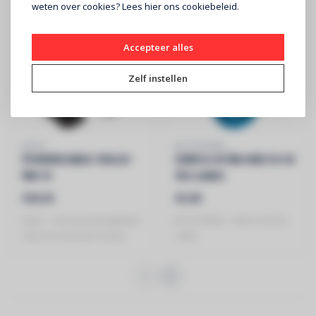
weten over cookies? Lees
hier
ons cookiebeleid.
Accepteer alles
Zelf instellen
HILEC
JB SYSTEMS
POWERCABLE-3G2,5-
USB3 A-B 3M USB 3 A-B
5M-G
3m cable
Stroomverlengkabel
€25,50
€5,90
HILEC - Stroomverlengkabel
JB SYSTEMS - USB 3 A-B 3m
3G2,5 en German Shuko
cable
connectors