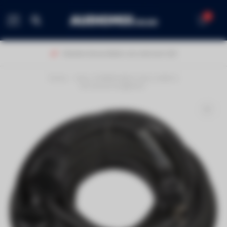
0
MENU
Klanten beoordelen ons met een 9,0!
Home
/
Hilec POWERCABLE-3G2,5-20M-G
Stroomverlengkabel