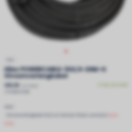
HILEC
Hilec POWERCABLE-3G2,5-20M-G
Stroomverlengkabel
€85,90
Op voorraad
Incl. btw &
recyclagebijdrage
HILEC
- Stroomverlengkabel 3G2,5 en German Shuko connectors
Lees
meer..