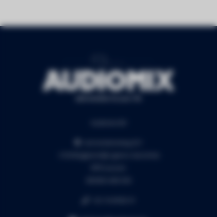
Audiomix BV
Liersesteenweg 321
3130 Begijnendijk (grens Aarschot)
RPR Leuven
BE0453.445.504
+32 16 49 82 41