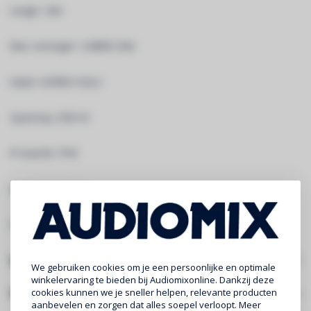
Lengte : 20m
Max. vermogen : 3.680W (16A)
Kabel : H07RN-F 3G2,5
Spanning : 230V AC
IP-waarde : IP44
Materiaal : rubber
Kleur : zwart
Specificaties
We gebruiken cookies om je een persoonlijke en optimale
winkelervaring te bieden bij Audiomixonline. Dankzij deze
Gerelateerde producten
cookies kunnen we je sneller helpen, relevante producten
aanbevelen en zorgen dat alles soepel verloopt. Meer