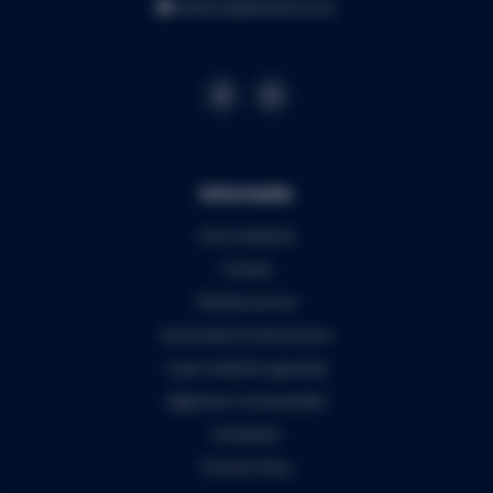
webshop@audiomix.be
Informatie
Over Audiomix
Contact
Klantenservice
Verzenden & retourneren
5 jaar Audiomix garantie
Algemene voorwaarden
Disclaimer
Privacy Policy