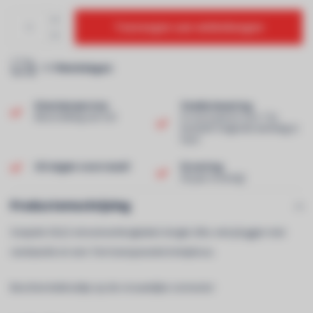
Toevoegen aan winkelwagen
1-7 Werkdagen
Klantenservice
Snelle levering
Beoordeling van 9,0!
In voorraad en voor 13u
besteld? Volgende werkdag in
huis!
Uit eigen voorraad!
Ervaring
40 jaar ervaring!
Productomschrijving
Soepele 3G2,5 stroomverlengkabel, lengte 20m, met pluggen met
randaarde en een 7cm transparante krimpkous.
Beschermdekseltje op de vrouwelijke connector