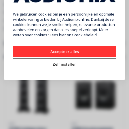
abrupte overgangen die de prestaties van een traditionele driver
kunnen beïnvloeden. Het resultaat is een meer open, neutrale
We gebruiken cookies om je een persoonlijke en optimale
winkelervaring te bieden bij Audiomixonline. Dankzij deze
weergave die stemmen en instrumenten met precisie en
cookies kunnen we je sneller helpen, relevante producten
transparantie overbrengt.
aanbevelen en zorgen dat alles soepel verloopt. Meer
weten over cookies? Lees
hier
ons cookiebeleid.
Specificaties
Accepteer alles
Gerelateerde producten
Zelf instellen
KEF
KEF