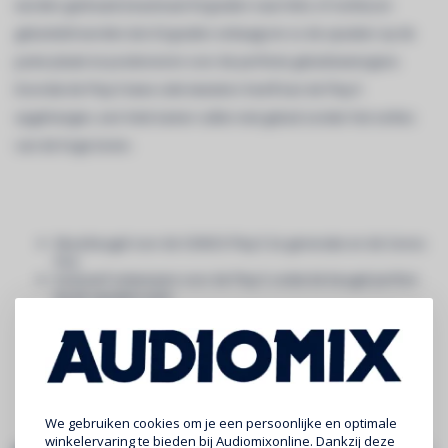
worden gedraaid (maximaal 30 graden naar links of rechts) en
gekanteld worden (tot 20 graden omlaag) om zo de speaker op de
juiste plaats te positioneren voor de perfecte geluidsweergave.
Doordat de Play:5 twee side tweeters heeft kan de Play:5
opgehangen, een hele kamer vullen met geluid zonder het verlies
van de hoge tonen.
Muurbeugel voor de SONOS Play:5 2e generatie en de Sonos
Five
Exclusief ontworpen voor de Play:5 zodat de beugel perfect
bij de speaker past
Sterke stalen constructie houdt de speaker stevig op zijn
plaats
Kantel- en draai functionaliteit
Verkrijgbaar in zwart en witte afwerking passend bij de
SONOS speaker
Ontworpen en geproduceerd in het Verenigd Koninkrijk
We gebruiken cookies om je een persoonlijke en optimale
winkelervaring te bieden bij Audiomixonline. Dankzij deze