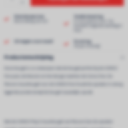
Klantenservice
Snelle levering
Beoordeling van 9,0!
In voorraad en voor 13u
besteld? Volgende werkdag in
huis!
Uit eigen voorraad!
Ervaring
40 jaar ervaring!
Productomschrijving
Deze beugel is zo ontworpen dat de beugel perfect bij de SONOS
Five past, de kleuren en het design matchen de Sonos Five. De
Flexson muurbeugel voor de SONOS Five houdt de speaker in stevig
liggende positie terwijl de beugel nauwelijks opvalt.
Met de SONOS Play:5 muurbeugel van Flexson kan de speaker