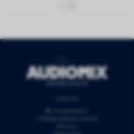
Audiomix BV
Liersesteenweg 321
3130 Begijnendijk (grens Aarschot)
RPR Leuven