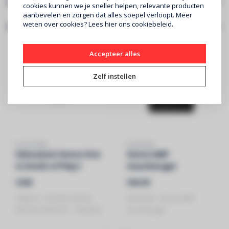
Specificaties
cookies kunnen we je sneller helpen, relevante producten
aanbevelen en zorgen dat alles soepel verloopt. Meer
weten over cookies? Lees
hier
ons cookiebeleid.
Gerelateerde producten
Accepteer alles
Zelf instellen
B-SYSTEM
FLEXSON
Inbouwset Sonos One
Sonos AMP
& OneSL of Play:1
muurbeugel
€205
€69,99
GINEOS - ROUND SONOS
FLEXSON - Sonos AMP
INSTALLATION KIT - CEILINGS
muurbeugel
EN WALLS