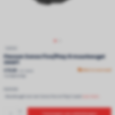
FLEXSON
Flexson Sonos Five/Play:5 muurbeugel
zwart
€79,99
Niet in voorraad
Incl. btw &
recyclagebijdrage
FLEXSON
- Muurbeugel voor een Sonos Five en Play:5 zwart
Lees meer..
Toevoegen aan winkelwagen