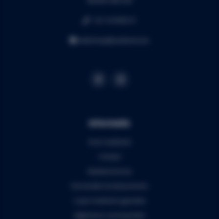
BE0453.445.504
+32 16 49 82 41
webshop@audiomix.be
Informatie
Over Audiomix
Contact
Klantenservice
Verzenden & retourneren
5 jaar Audiomix garantie
Algemene voorwaarden