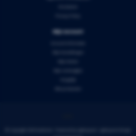
Disclaimer
Privacy Policy
Mijn account
Account informatie
Mijn bestellingen
Mijn tickets
Mijn verlanglijst
Vergelijk
Alle producten
© Copyright 2026 Audiomix - Powered by
Lightspeed
-
Lightspeed design