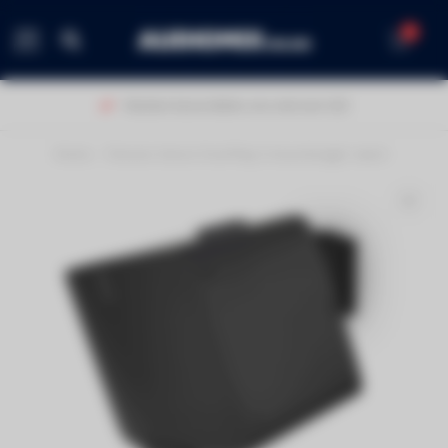
0
MENU
Klanten beoordelen ons met een 9,0!
Home
/
Flexson Sonos Five/Play:5 muurbeugel zwart