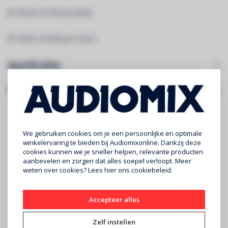
BT-TRUSS 29-TROLLEY-BASE
BT-TRUSS 29-TROLLEY-STACK
Specificaties
Gerelateerde producten
We gebruiken cookies om je een persoonlijke en optimale
winkelervaring te bieden bij Audiomixonline. Dankzij deze
cookies kunnen we je sneller helpen, relevante producten
aanbevelen en zorgen dat alles soepel verloopt. Meer
weten over cookies? Lees
hier
ons cookiebeleid.
Accepteer alles
HILEC
CONTESTAGE
CPL-28 Adapter met
UNO-50
Zelf instellen