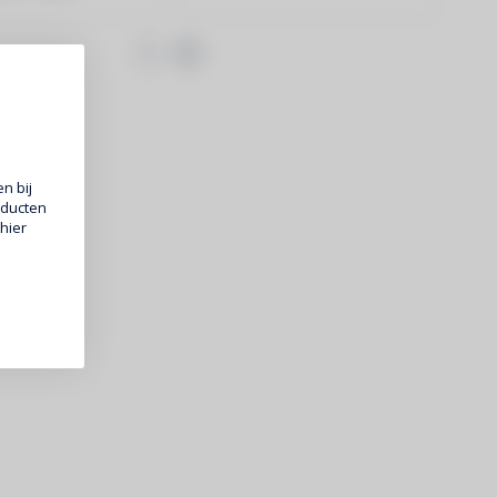
n bij
oducten
hier