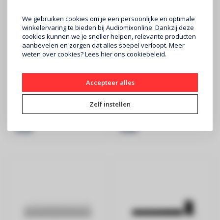
We gebruiken cookies om je een persoonlijke en optimale
winkelervaring te bieden bij Audiomixonline. Dankzij deze
cookies kunnen we je sneller helpen, relevante producten
aanbevelen en zorgen dat alles soepel verloopt. Meer
weten over cookies? Lees
hier
ons cookiebeleid.
SAMSUNG
LG ELECTRONICS
Q-series soundbar
Soundbar 3.1.1 kanaal
Accepteer alles
HW-Q800D
DS70TY
SAMSUNG - HWQ800DXN
LG
Zelf instellen
- zwart
- 2024
- 2024
- Dolby Atmos
€549
€399
- WOW Orchestra