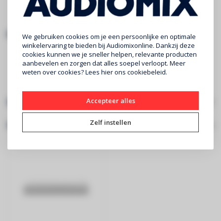
Bediening via
Sonos-app
op iOS, Android en Windows
Fysieke eigenschappen
We gebruiken cookies om je een persoonlijke en optimale
winkelervaring te bieden bij Audiomixonline. Dankzij deze
Afmetingen:
H 7 x B 55,7 x D 9,3 cm
cookies kunnen we je sneller helpen, relevante producten
Gewicht:
1,9 kg
aanbevelen en zorgen dat alles soepel verloopt. Meer
weten over cookies? Lees
hier
ons cookiebeleid.
Kleur:
Zwart
Accepteer alles
Specificaties
Zelf instellen
Gerelateerde producten