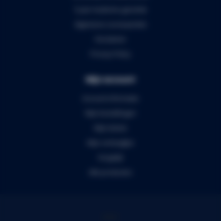
5 jaar Audiomix garantie
Algemene voorwaarden
Disclaimer
Privacy Policy
Mijn account
Account informatie
Mijn bestellingen
Mijn tickets
Mijn verlanglijst
Vergelijk
Alle producten