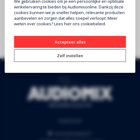
We gebruiken cookies om je een persoonlijke en optimale
winkelervaring te bieden bij Audiomixonline. Dankzij deze
SYNQ
cookies kunnen we je sneller helpen, relevante producten
- Topklasse 12" actieve
aanbevelen en zorgen dat alles soepel verloopt. Meer
luidsprekerkast met DSP-
weten over cookies? Lees
hier
ons cookiebeleid.
€1.090
processing voor een breed
..
Accepteer alles
Zelf instellen
Audiomix BV
Liersesteenweg 321