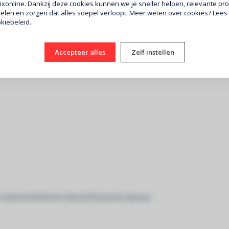
xonline. Dankzij deze cookies kunnen we je sneller helpen, relevante pr
len en zorgen dat alles soepel verloopt. Meer weten over cookies? Lees
kiebeleid.
van dag tot nacht. Ideaal voor lange
Accepteer alles
Zelf instellen
r inspirerende kleuren die perfect passen bij jouw