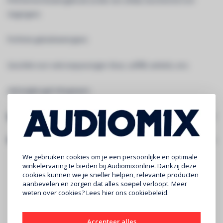
slagregen).
Perfecte geluidsweergave.
Geschikt voor vele toepassingen: thuis, cafÃ©, winkels, enz.
Ophangbeugel inbegrepen.
Specificaties
Gerelateerde producten
We gebruiken cookies om je een persoonlijke en optimale
winkelervaring te bieden bij Audiomixonline. Dankzij deze
cookies kunnen we je sneller helpen, relevante producten
aanbevelen en zorgen dat alles soepel verloopt. Meer
weten over cookies? Lees
hier
ons cookiebeleid.
Accepteer alles