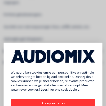
slagregen).
Perfecte geluidsweergave.
Geschikt voor vele toepassingen: thuis, cafÃ©, winkels, enz.
Ophangbeugel inbegrepen.
Specificaties
Gerelateerde producten
We gebruiken cookies om je een persoonlijke en optimale
winkelervaring te bieden bij Audiomixonline. Dankzij deze
cookies kunnen we je sneller helpen, relevante producten
aanbevelen en zorgen dat alles soepel verloopt. Meer
weten over cookies? Lees
hier
ons cookiebeleid.
Accepteer alles