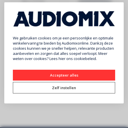
We gebruiken cookies om je een persoonlijke en optimale
winkelervaring te bieden bij Audiomixonline. Dankzij deze
ANTARI
BRITEQ
HZL-5W rookvloeistof
BT-FOGLIQ5 PRO
cookies kunnen we je sneller helpen, relevante producten
aanbevelen en zorgen dat alles soepel verloopt. Meer
op waterbasis
weten over cookies? Lees
hier
ons cookiebeleid.
€99
€25,90
ANTARI Op water
BRITEQ - Rookvloeistof Hi-
Accepteer alles
gebaseerde rookvloeistof :
Tech, 5L.
5L.
Zelf instellen