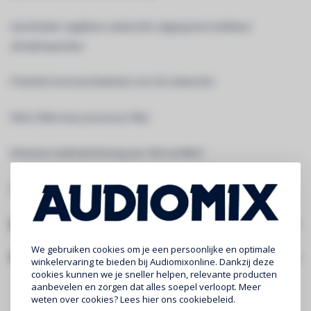
Gescheiden regelbare subwoofer-uitgang met instelbare
afsnijfrequenties
Polariteit inversieschakelaar voor de subwoofer
50Hz/100Hz bass processor filter
Enhancer multi-band tuning van 1kHz tot 8kHz
Gebalanceerde XLR ingangen/uitgangen
Specificaties
We gebruiken cookies om je een persoonlijke en optimale
Gerelateerde producten
winkelervaring te bieden bij Audiomixonline. Dankzij deze
cookies kunnen we je sneller helpen, relevante producten
aanbevelen en zorgen dat alles soepel verloopt. Meer
weten over cookies? Lees
hier
ons cookiebeleid.