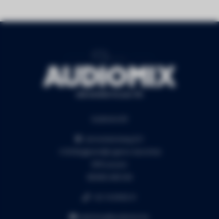
Audiomix BV
Liersesteenweg 321
3130 Begijnendijk (grens Aarschot)
RPR Leuven
BE0453.445.504
+32 16 49 82 41
webshop@audiomix.be