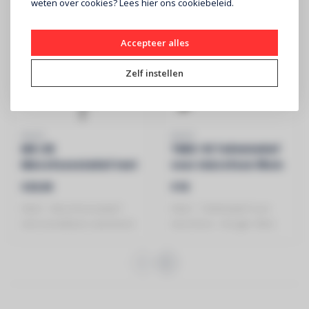
weten over cookies? Lees
hier
ons cookiebeleid.
Accepteer alles
Zelf instellen
HILEC
HILEC
MS-25
TMIC-10 Tafelstatief
Microfoonstatief met
voor microfoon 18cm
verstelbare
€29,90
€18
zwenkarm
HILEC - Microfoonstatief
HILEC - Tafelstatief voor
met verstelbare zwenkarm
microfoon - Hoogte 18cm