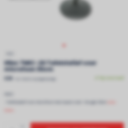
HILEC
Hilec TMIC-20 Tafelstatief voor
microfoon 30cm
€39
Op voorraad
Incl. btw & recyclagebijdrage
HILEC
- Tafelstatief voor microfoon met zware voet - Hoogte 30cm
Lees
meer..