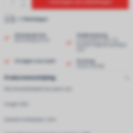
Toevoegen aan winkelwagen
1-7 Werkdagen
Klantenservice
Snelle levering
Beoordeling van 9,0!
In voorraad en voor 13u
besteld? Volgende werkdag in
huis!
Uit eigen voorraad!
Ervaring
40 jaar ervaring!
Productomschrijving
Microfoontafelstatief met zware voet
Hoogte: 30cm
Diameter bodemplaat : 22cm