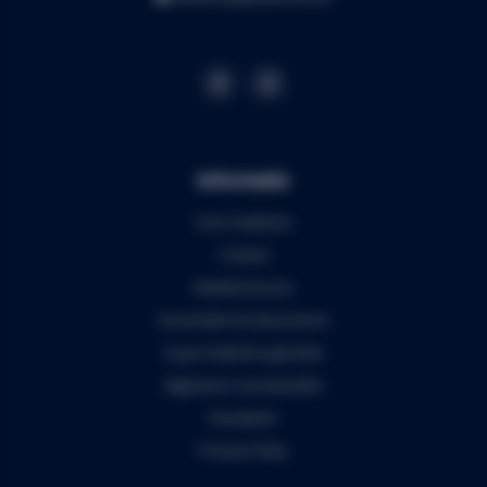
Informatie
Over Audiomix
Contact
Klantenservice
Verzenden & retourneren
5 jaar Audiomix garantie
Algemene voorwaarden
Disclaimer
Privacy Policy