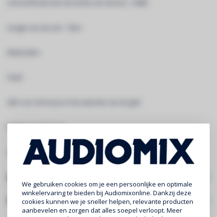
Schroefdraad aan het einde van de buis : 3/8â€
Lengte van de arm : 74cm
Materialen:
Staal
ABS voor de knop en het uiteinde van de giek
Rubber op de basis
Afwerking : Matzwarte epoxyverf
Specificaties
We gebruiken cookies om je een persoonlijke en optimale
winkelervaring te bieden bij Audiomixonline. Dankzij deze
Gerelateerde producten
cookies kunnen we je sneller helpen, relevante producten
aanbevelen en zorgen dat alles soepel verloopt. Meer