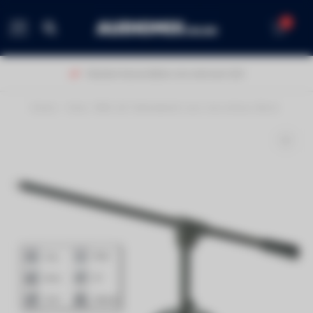
0
MENU
Klanten beoordelen ons met een 9,0!
Home
/
Hilec TMIC-20 Tafelstatief voor microfoon 30cm