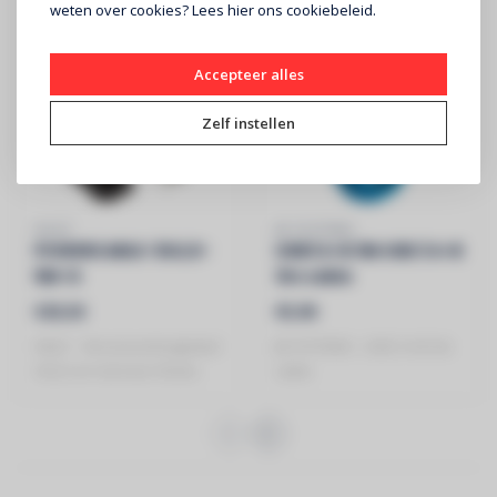
weten over cookies? Lees
hier
ons cookiebeleid.
Accepteer alles
Zelf instellen
HILEC
JB SYSTEMS
POWERCABLE-3G2,5-
USB3 A-B 3M USB 3 A-B
5M-G
3m cable
Stroomverlengkabel
€25,50
€5,90
HILEC - Stroomverlengkabel
JB SYSTEMS - USB 3 A-B 3m
3G2,5 en German Shuko
cable
connectors