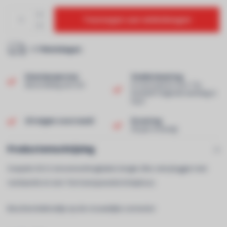
Toevoegen aan winkelwagen
1-7 Werkdagen
Klantenservice
Snelle levering
Beoordeling van 9,0!
In voorraad en voor 13u
besteld? Volgende werkdag in
huis!
Uit eigen voorraad!
Ervaring
40 jaar ervaring!
Productomschrijving
Soepele 3G1,5 stroomverlengkabel, lengte 20m, met pluggen met
randaarde en een 7cm transparante krimpkous.
Beschermdekseltje op de vrouwelijke connector