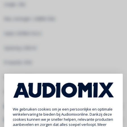
Lengte : 20m
Max. vermogen : 3.680W (16A)
Kabel : H07RN-F 3G1,5
Spanning : 230V AC
IP-waarde : IP44
Materiaal : rubber
Kleur : zwart
Specificaties
We gebruiken cookies om je een persoonlijke en optimale
winkelervaring te bieden bij Audiomixonline. Dankzij deze
Gerelateerde producten
cookies kunnen we je sneller helpen, relevante producten
aanbevelen en zorgen dat alles soepel verloopt. Meer