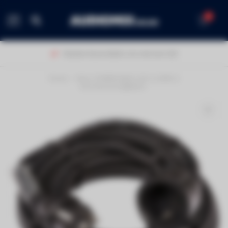
0
MENU
Klanten beoordelen ons met een 9,0!
Home
/
Hilec POWERCABLE-3G1,5-20M-G
Stroomverlengkabel