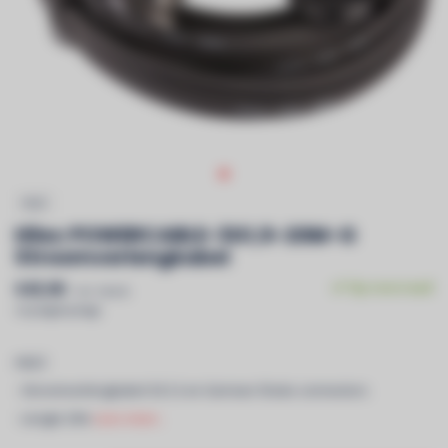
HILEC
Hilec POWERCABLE-3G1,5-20M-G
Stroomverlengkabel
€45,90
Op voorraad
Incl. btw &
recyclagebijdrage
HILEC
- Stroomverlengkabel 3G1,5 en German Shuko connectors
- Lengte 20m
Lees meer..