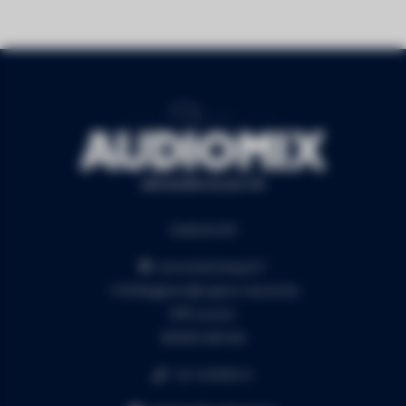
Audiomix BV
Liersesteenweg 321
3130 Begijnendijk (grens Aarschot)
RPR Leuven
BE0453.445.504
+32 16 49 82 41