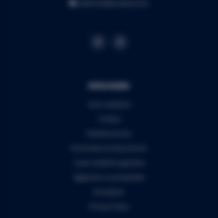
webshop@audiomix.be
Informatie
Over Audiomix
Contact
Klantenservice
Verzenden & retourneren
5 jaar Audiomix garantie
Algemene voorwaarden
Disclaimer
Privacy Policy