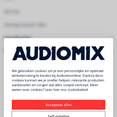
ABS-knop
Inwendige diameter: 28mm
Specificaties
Gerelateerde producten
We gebruiken cookies om je een persoonlijke en optimale
winkelervaring te bieden bij Audiomixonline. Dankzij deze
cookies kunnen we je sneller helpen, relevante producten
aanbevelen en zorgen dat alles soepel verloopt. Meer
weten over cookies? Lees
hier
ons cookiebeleid.
Accepteer alles
CONTESTAGE
CONTESTAGE
UNO-50
MC29-KIT
Zelf instellen