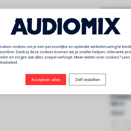
Gerelate
uiken cookies om je een persoonlijke en optimale winkelervaring te biede
xonline. Dankzij deze cookies kunnen we je sneller helpen, relevante pr
len en zorgen dat alles soepel verloopt. Meer weten over cookies? Lees
kiebeleid.
7
Accepteer alles
Zelf instellen
HILEC
POWERC
5M-G
Stroomv
€25,50
HILEC - St
3G2,5 en G