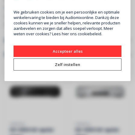
te zijn, hebben de technici van Denon een constructie ontworpen
We gebruiken cookies om je een persoonlijke en optimale
voor het onderdrukken van trillingen die ze “Direct Mechanical
winkelervaring te bieden bij Audiomixonline. Dankzij deze
cookies kunnen we je sneller helpen, relevante producten
Ground-constructie” hebben genoemd.
aanbevelen en zorgen dat alles soepel verloopt. Meer
weten over cookies? Lees
hier
ons cookiebeleid.
Specificaties
Accepteer alles
Gerelateerde producten
Zelf instellen
YAMAHA
YAMAHA
CD-S303 CD-speler
CD-S303 CD-speler