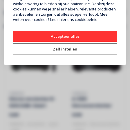
winkelervaring te bieden bij Audiomixonline. Dankzij deze
cookies kunnen we je sneller helpen, relevante producten
Specificaties
aanbevelen en zorgen dat alles soepel verloopt. Meer
weten over cookies? Lees
hier
ons cookiebeleid.
Gerelateerde producten
Accepteer alles
Zelf instellen
YAMAHA
YAMAHA
Stereo versterker R-
A-S301
S202 DAB+ Zwart
Stereoversterker
zwart
€209
€399
YAMAHA - versterker - zwart
YAMAHA - Stereoversterker