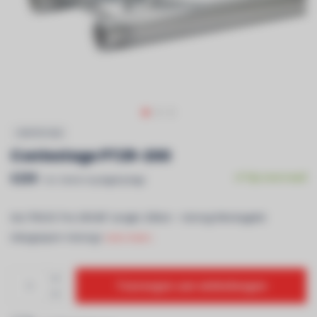
CONTESTAGE
Contestage PT29-200
€259
Op voorraad
Incl. btw & recyclagebijdrage
ALU TRUSS Trio 290 â€“ Lengte: 200cm - <strong>Montagekit
inbegrepen</strong>
Lees meer..
Toevoegen aan winkelwagen