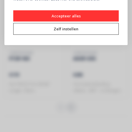
Accepteer alles
Zelf instellen
CONTESTAGE
CONTESTAGE
PT29-100
AG29-034
€179
€295
ALU TRUSS Trio 290 â€“
Trio hoekverbinding -
Lengte: 100cm -
290mm - 90Â° - 3 richtingen -
Montagekit in..
Hoekpunt..