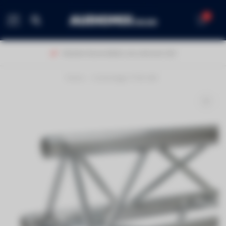
0
MENU
Klanten beoordelen ons met een 9,0!
Home
/
Contestage PT29-200