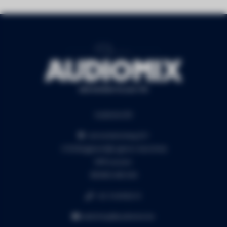
Audiomix BV
Liersesteenweg 321
3130 Begijnendijk (grens Aarschot)
RPR Leuven
BE0453.445.504
+32 16 49 82 41
webshop@audiomix.be