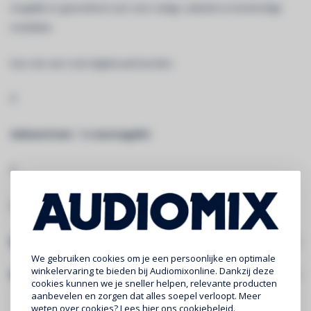
mogelijk en garanderen een zeer veilige, stabiele en bestendige
installatie.
Kan ook zeer snel afgebouwd worden.
Â
Geleverd met : 1 x montagekit
Â
LINK VOOR VOLLEDIGE INFORMATIE EN DOWNLOADS:
PT29-200
Specificaties
We gebruiken cookies om je een persoonlijke en optimale
winkelervaring te bieden bij Audiomixonline. Dankzij deze
Gerelateerde producten
cookies kunnen we je sneller helpen, relevante producten
aanbevelen en zorgen dat alles soepel verloopt. Meer
weten over cookies? Lees
hier
ons cookiebeleid.