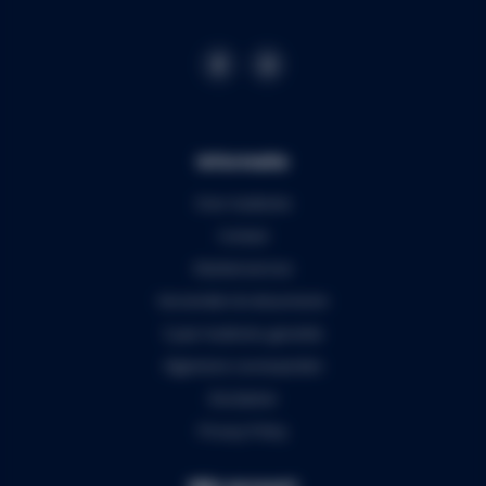
Informatie
Over Audiomix
Contact
Klantenservice
Verzenden & retourneren
5 jaar Audiomix garantie
Algemene voorwaarden
Disclaimer
Privacy Policy