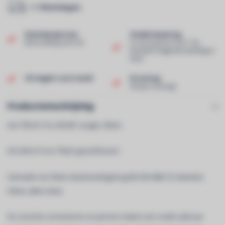
1-7 Werkdagen
Klantenservice
Snelle levering
Beoordeling van 9,0!
In voorraad en voor 13u
besteld? Volgende werkdag in
huis!
Uit eigen voorraad!
Ervaring
40 jaar ervaring!
Productomschrijving
ALU TRUSS Trio 290 â€“ Lengte: 200cm
ISO DIN 4113 en TÃœV gecertificeerd
Gemaakt van 50mm aluminiumlegering (EN AW 6082 T6, diameter
50mm, dikte 2mm).
De conische connectoren en pennen maken een snelle opbouw