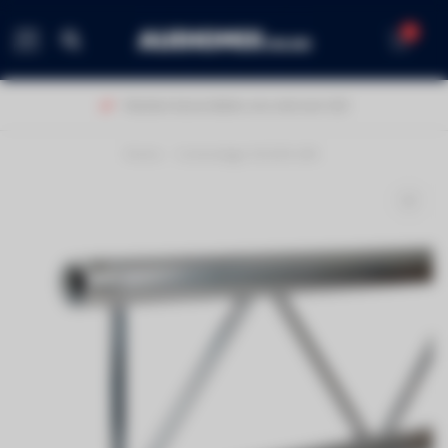
0
MENU
Klanten beoordelen ons met een 9,0!
Home
/
Contestage DUO29-200