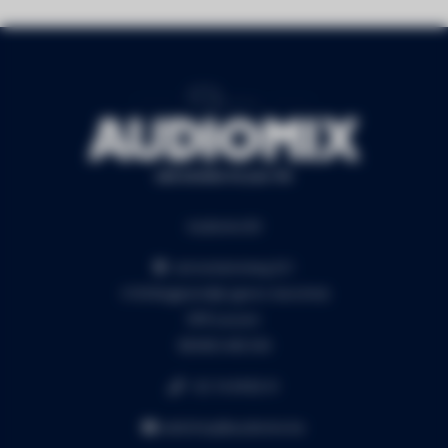
Audiomix BV
Liersesteenweg 321
3130 Begijnendijk (grens Aarschot)
RPR Leuven
BE0453.445.504
+32 16 49 82 41
webshop@audiomix.be