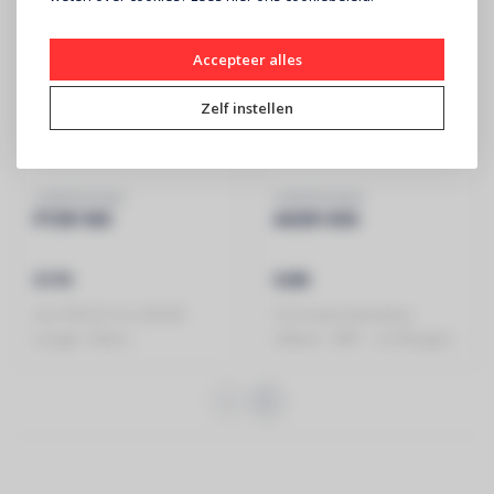
Accepteer alles
Zelf instellen
CONTESTAGE
CONTESTAGE
PT29-100
AG29-034
€179
€295
ALU TRUSS Trio 290 â€“
Trio hoekverbinding -
Lengte: 100cm -
290mm - 90Â° - 3 richtingen -
Montagekit in..
Hoekpunt..