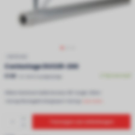
CONTESTAGE
Contestage DUO29-200
€149
Op voorraad
Incl. btw & recyclagebijdrage
290mm Aluminium ladderstructuur â€“ Lengte: 200cm -
<strong>Montagekit inbegrepen</strong>
Lees meer..
Toevoegen aan winkelwagen