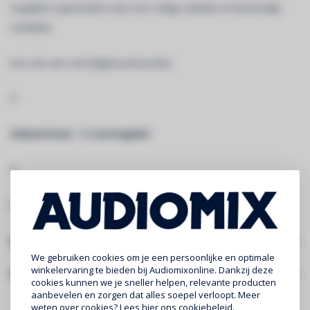
mogelijk en garanderen een zeer veilige, stabiele en bestendige
installatie.
Kan ook zeer snel afgebouwd worden.
Â
Geleverd met : 1 x montagekit
Â
LINK VOOR VOLLEDIGE INFORMATIE EN DOWNLOADS:
DUO29-200
Specificaties
We gebruiken cookies om je een persoonlijke en optimale
winkelervaring te bieden bij Audiomixonline. Dankzij deze
Gerelateerde producten
cookies kunnen we je sneller helpen, relevante producten
aanbevelen en zorgen dat alles soepel verloopt. Meer
weten over cookies? Lees
hier
ons cookiebeleid.