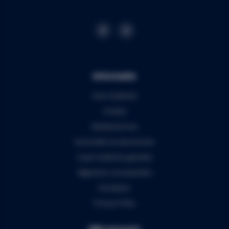
Informatie
Over Audiomix
Contact
Klantenservice
Verzenden & retourneren
5 jaar Audiomix garantie
Algemene voorwaarden
Disclaimer
Privacy Policy