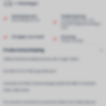
1-7 Werkdagen
Klantenservice
Snelle levering
Beoordeling van 9,0!
In voorraad en voor 13u
besteld? Volgende werkdag in
huis!
Uit eigen voorraad!
Ervaring
40 jaar ervaring!
Productomschrijving
290mm Aluminium ladderstructuur â€“ Lengte: 200cm
ISO DIN 4113 en TÃœV gecertificeerd
Gemaakt van 50mm aluminiumlegering (EN AW 6082 T6, diameter
50mm, dikte 2mm).
De conische connectoren en pennen maken een snelle opbouw