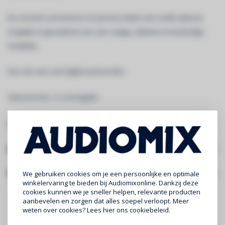
De conische connectoren en pennen maken een snelle opbouw
mogelijk en garanderen een zeer veilige, stabiele en bestendige
installatie.
Kan ook zeer snel afgebouwd worden.
Geleverd met : 3 x montagekit
LINK VOOR VOLLEDIGE INFORMATIE EN DOWNLOADS:
AG29-041 blk
Specificaties
Gerelateerde producten
We gebruiken cookies om je een persoonlijke en optimale
winkelervaring te bieden bij Audiomixonline. Dankzij deze
cookies kunnen we je sneller helpen, relevante producten
aanbevelen en zorgen dat alles soepel verloopt. Meer
weten over cookies? Lees
hier
ons cookiebeleid.