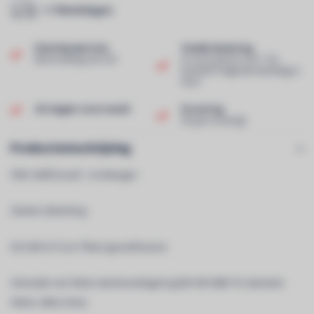
1-7 Werkdagen
Klantenservice
Snelle levering
Beoordeling van 9,0!
In voorraad en voor 13u
besteld? Volgende werkdag in
huis!
Uit eigen voorraad!
Ervaring
40 jaar ervaring!
Productomschrijving
TRIO 290Â kruisÂ - 4 richtingen
Zwarte afwerking
ISO DIN 4113 en TÃœV gecertificeerd.
Gemaakt van 50mm aluminiumlegering (EN AW 6082 T6, diameter
50mm, dikte 2mm).