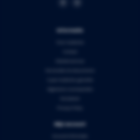
Informatie
Over Audiomix
Contact
Klantenservice
Verzenden & retourneren
5 jaar Audiomix garantie
Algemene voorwaarden
Disclaimer
Privacy Policy
Mijn account
Account informatie