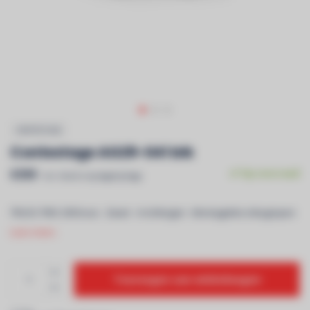
CONTESTAGE
Contestage AG29-041 blk
€359
Op voorraad
Incl. btw & recyclagebijdrage
TRUSS TRIO 290 kruis - Zwart - 4 richtingen - Montagekits inbegrepen
Lees meer..
Toevoegen aan winkelwagen