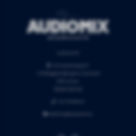
Audiomix BV
Liersesteenweg 321
3130 Begijnendijk (grens Aarschot)
RPR Leuven
BE0453.445.504
+32 16 49 82 41
webshop@audiomix.be