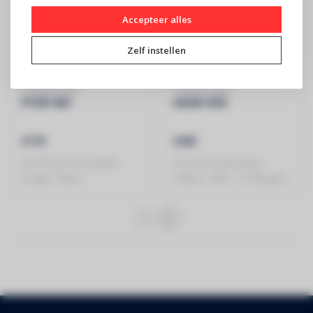
Accepteer alles
Zelf instellen
CONTESTAGE
CONTESTAGE
PT29-100
AG29-034
€179
€295
ALU TRUSS Trio 290 â€“
Trio hoekverbinding -
Lengte: 100cm -
290mm - 90Â° - 3 richtingen -
Montagekit in..
Hoekpunt..