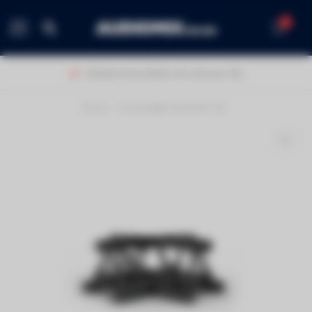
0
MENU
Klanten beoordelen ons met een 9,0!
Home
/
Contestage AG29-041 blk