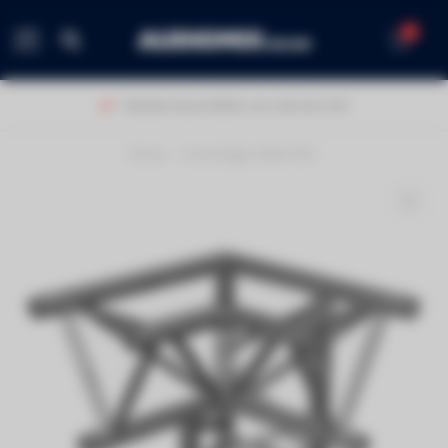
0
MENU
Klanten beoordelen ons met een 9,0!
Home
/
Contestage AG29-034