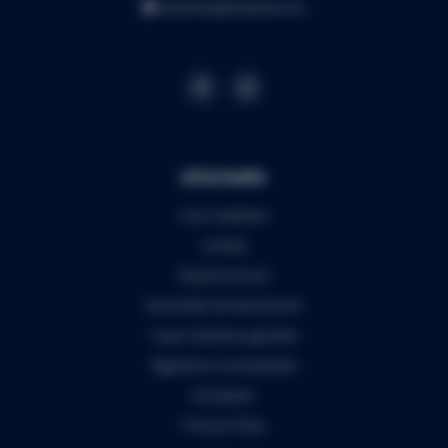
webshop@audiomix.be
Informatie
Over Audiomix
Contact
Klantenservice
Verzenden & retourneren
5 jaar Audiomix garantie
Algemene voorwaarden
Disclaimer
Privacy Policy