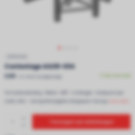
CONTESTAGE
Contestage AG29-034
€295
Op voorraad
Incl. btw & recyclagebijdrage
Trio hoekverbinding - 290mm - 90Â° - 3 richtingen - Hoekpunt naar
onder, links - <strong>Montagekits inbegrepen</strong>
Lees meer..
Toevoegen aan winkelwagen