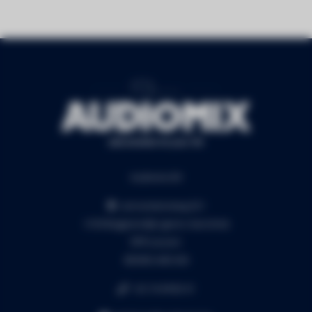
Audiomix BV
Liersesteenweg 321
3130 Begijnendijk (grens Aarschot)
RPR Leuven
BE0453.445.504
+32 16 49 82 41