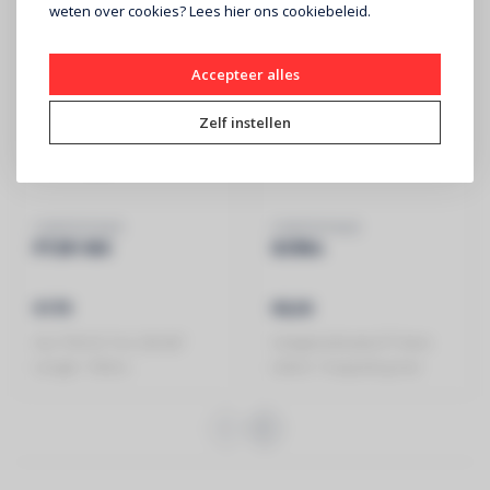
weten over cookies? Lees
hier
ons cookiebeleid.
Accepteer alles
Zelf instellen
CONTESTAGE
CONTESTAGE
PT29-100
SC90s
€179
€8,30
ALU TRUSS Trio 290 â€“
Veiligheidskabel Ã˜4mm
Lengte: 100cm -
L60cm 1 koppeling met
Montagekit in..
vergrendeling M..