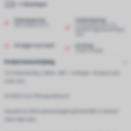
1-7 Werkdagen
Klantenservice
Snelle levering
Beoordeling van 9,0!
In voorraad en voor 13u
besteld? Volgende werkdag in
huis!
Uit eigen voorraad!
Ervaring
40 jaar ervaring!
Productomschrijving
Trio hoekverbinding - 290mm - 90Â° - 3 richtingen - Hoekpunt naar
onder, links
ISO DIN 4113 en TÃœV gecertificeerd.
Gemaakt van 50mm aluminiumlegering (EN AW 6082 T6, diameter
50mm, dikte 2mm).