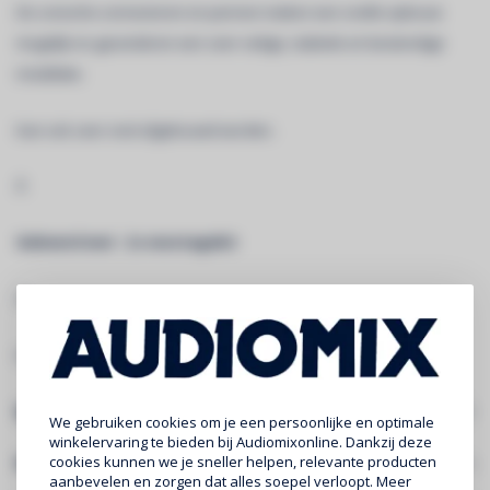
De conische connectoren en pennen maken een snelle opbouw
mogelijk en garanderen een zeer veilige, stabiele en bestendige
installatie.
Kan ook zeer snel afgebouwd worden.
Â
Geleverd met : 2 x montagekit
Â
LINK VOOR VOLLEDIGE INFORMATIE EN DOWNLOADS:
AG29-034
Specificaties
We gebruiken cookies om je een persoonlijke en optimale
winkelervaring te bieden bij Audiomixonline. Dankzij deze
cookies kunnen we je sneller helpen, relevante producten
Gerelateerde producten
aanbevelen en zorgen dat alles soepel verloopt. Meer