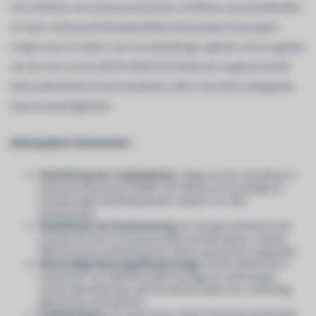
het verlichten van buitenevenementen, buffetten, presentatiebalies
en meer. Dankzij de IP64 waterdichte behuizing hoef je je geen
zorgen meer te maken over een plotselinge regenbui. Deze upgrade
van de zeer succesvolle BT-AKKUPOLE biedt een ongeëvenaarde
betrouwbaarheid en duurzaamheid, zelfs in de meest uitdagende
weersomstandigheden.
Belangrijkste Kenmerken:
Verlichting van Topkwaliteit:
Uitgerust met 4 draaibare 5
watt LED-projectoren (3000K, CRI>90) die een krachtige en
nauwkeurige verlichting bieden, ideaal voor elke
buitenlocatie.
Flexibiliteit en Positionering:
De stevige zwenkarm met
projectoren kan in 6 vaste posities worden gezet, zodat je
altijd de juiste verlichting kunt richten waar je het nodig hebt.
Eenvoudige Montage/Demontage:
De BTI-AKKUPOLE is
ontworpen voor bliksemsnelle montage en demontage
zonder gereedschap, wat het ideaal maakt voor veelvuldig
gebruik op verhuurbasis.
Stabiele Basis:
De zware basis (45x37cm) biedt uitstekende