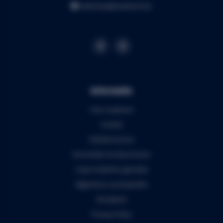
webshop@audiomix.be
Informatie
Over Audiomix
Contact
Klantenservice
Verzenden & retourneren
5 jaar Audiomix garantie
Algemene voorwaarden
Disclaimer
Privacy Policy