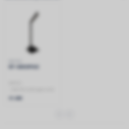
BRITEQ
BT-AKKUPOLE
BRITEQ
- Stijlvolle batterijgevoede
verlichtingspaal (LED, 4x
€1.490
5Watt) met draadl..