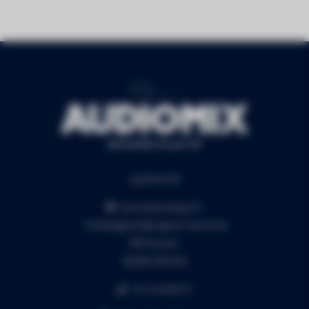
Audiomix BV
Liersesteenweg 321
3130 Begijnendijk (grens Aarschot)
RPR Leuven
BE0453.445.504
+32 16 49 82 41