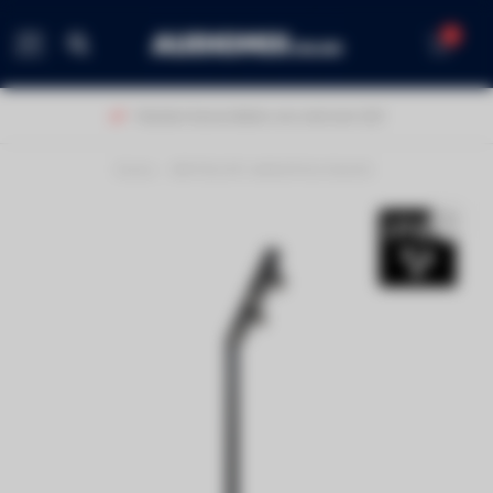
0
MENU
Klanten beoordelen ons met een 9,0!
Home
/
BRITEQ BTI-AKKUPOLE BLACK