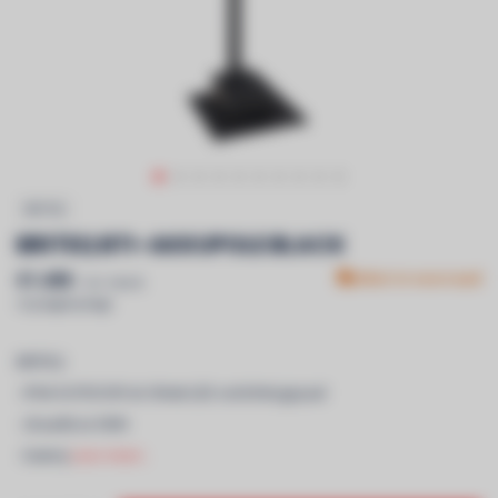
BRITEQ
BRITEQ BTI-AKKUPOLE BLACK
€1.490
Niet in voorraad
Incl. btw &
recyclagebijdrage
BRITEQ
- IP64 OUTDOOR 4x 5Watt LED-verlichtingspaal
- draadloze DMX
- baterij
Lees meer..