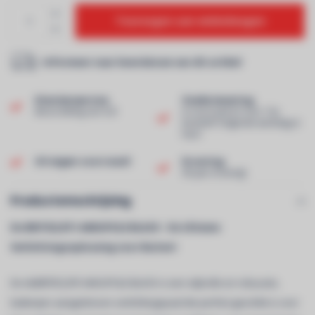
Toevoegen aan winkelwagen
Informeer naar leverdatum van dit artikel
Klantenservice
Snelle levering
Beoordeling van 9,0!
In voorraad en voor 13u
besteld? Volgende werkdag in
huis!
Uit eigen voorraad!
Ervaring
40 jaar ervaring!
Productomschrijving
De BRITEQ BTI-AKKUPOLE BLACK – De Ultieme
Verlichtingsoplossing voor Buiten!
De deBRITEQ BTI-AKKUPOLE BLACK is een stijlvolle en robuuste,
batterijen aangedreven verlichtingspaal die perfect geschikt is voor