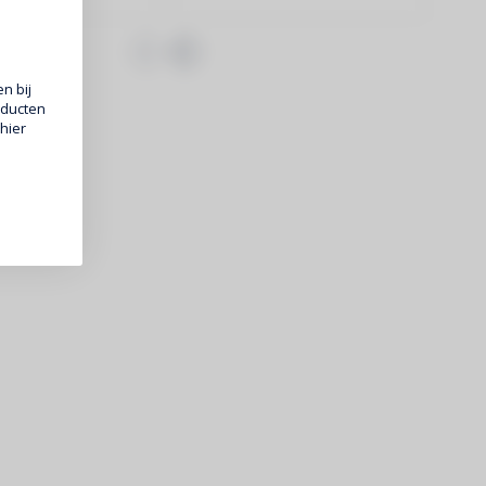
n bij
oducten
hier