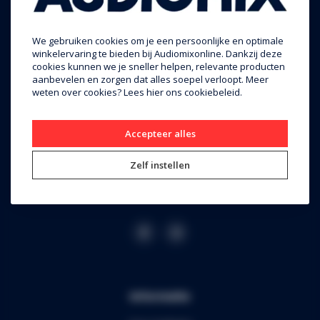
Audiomix BV
We gebruiken cookies om je een persoonlijke en optimale
winkelervaring te bieden bij Audiomixonline. Dankzij deze
Liersesteenweg 321
cookies kunnen we je sneller helpen, relevante producten
aanbevelen en zorgen dat alles soepel verloopt. Meer
3130 Begijnendijk (grens Aarschot)
weten over cookies? Lees
hier
ons cookiebeleid.
RPR Leuven
BE0453.445.504
Accepteer alles
+32 16 49 82 41
Zelf instellen
webshop@audiomix.be
Informatie