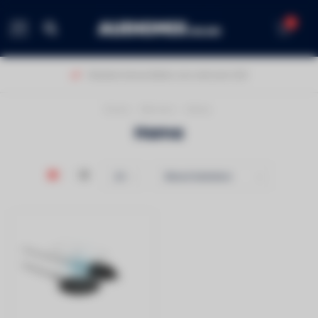
0
MENU
Klanten beoordelen ons met een 9,0!
Home
/
Merken
/
Hama
Hama