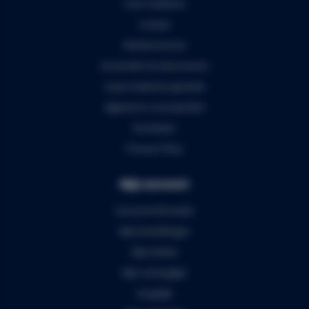
Over Audiomix
Contact
Klantenservice
Verzenden & retourneren
5 jaar Audiomix garantie
Algemene voorwaarden
Disclaimer
Privacy Policy
Mijn account
Account informatie
Mijn bestellingen
Mijn tickets
Mijn verlanglijst
Vergelijk