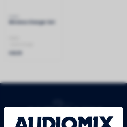
HAMA
Wireless Charger Set
HAMA
- Quick charge
- 15W
€49,99