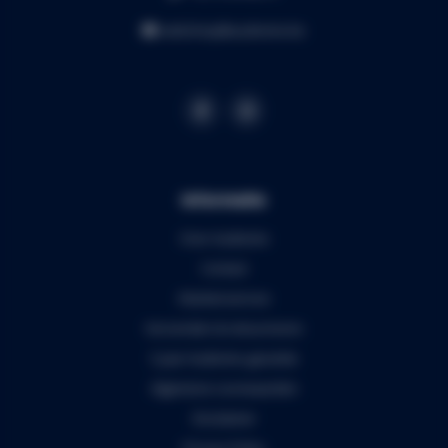
webshop@audiomix.be
Informatie
Over Audiomix
Contact
Klantenservice
Verzenden & retourneren
5 jaar Audiomix garantie
Algemene voorwaarden
Disclaimer
Privacy Policy