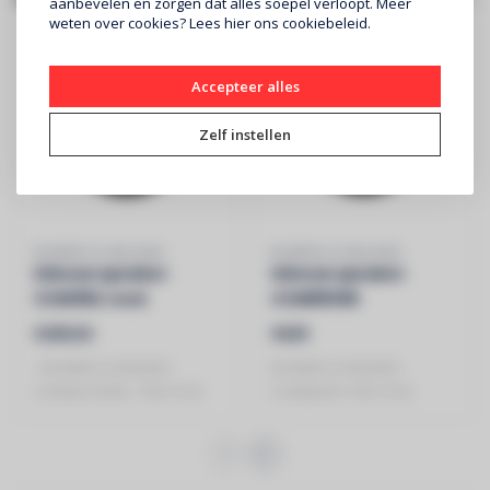
aanbevelen en zorgen dat alles soepel verloopt. Meer
weten over cookies? Lees
hier
ons cookiebeleid.
Accepteer alles
Zelf instellen
BOWERS & WILKINS
BOWERS & WILKINS
Inbouw speaker
Inbouw speaker
CCM362 rond
CCM663SR
(prijs/stuk)
(prijs/stuk)
€209,50
€629
- BOWERS & WILKINS -
BOWERS & WILKINS -
CCM362 ROND - PER STUK
CCM663SR -PER STUK