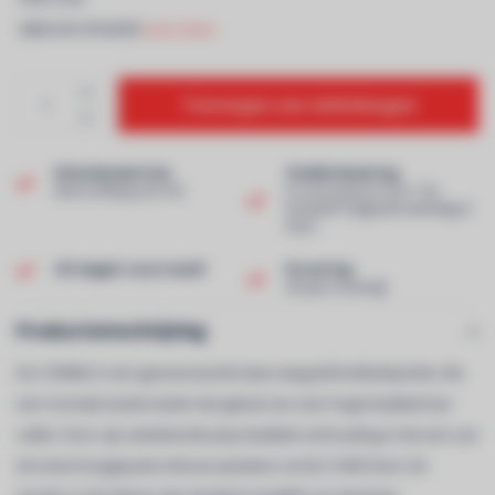
-INBOUW SPEAKER
Lees meer..
Toevoegen aan winkelwagen
Klantenservice
Snelle levering
Beoordeling van 9,0!
In voorraad en voor 13u
besteld? Volgende werkdag in
huis!
Uit eigen voorraad!
Ervaring
40 jaar ervaring!
Productomschrijving
De CCM663 is een geavanceerde twee-weg plafondluidspreker die
een normale luisterruimte met geluid van zeer hoge kwaliteit kan
vullen. Door zijn uitstekende prijs-kwaliteit verhouding is het een van
de meest toegepaste inbouw speakers uit de CI 600 Serie. De