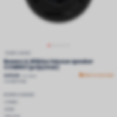
BOWERS & WILKINS
Bowers & Wilkins inbouw speaker
CCM663 (prijs/stuk)
€419,50
Niet in voorraad
Incl. btw &
recyclagebijdrage
BOWERS & WILKINS
-CCM663
-ROND
-PER STUK