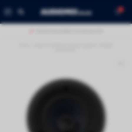
0
MENU
Klanten beoordelen ons met een 9,0!
Home
/
Bowers & Wilkins inbouw speaker CCM663
(prijs/stuk)