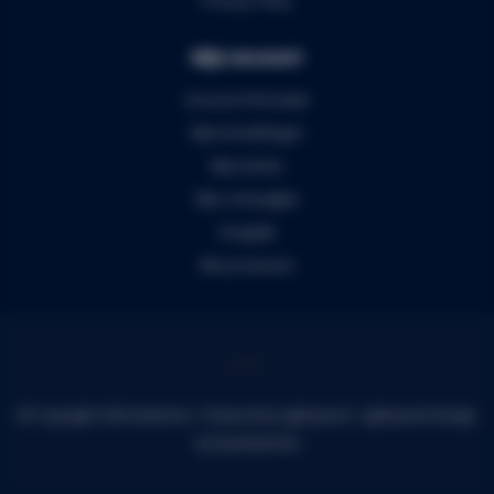
Mijn account
Account informatie
Mijn bestellingen
Mijn tickets
Mijn verlanglijst
Vergelijk
Alle producten
© Copyright 2026 Audiomix - Powered by
Lightspeed
-
Lightspeed design
by
Dyvelopment