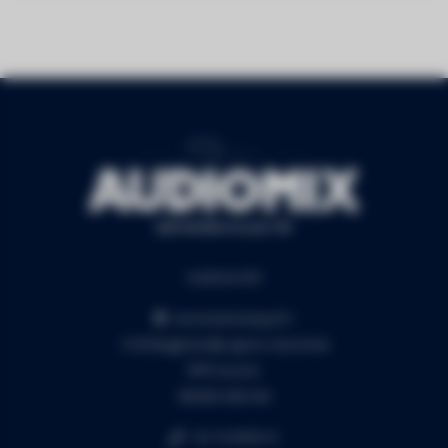
Audiomix BV
Liersesteenweg 321
3130 Begijnendijk (grens Aarschot)
RPR Leuven
BE0453.445.504
+32 16 49 82 41