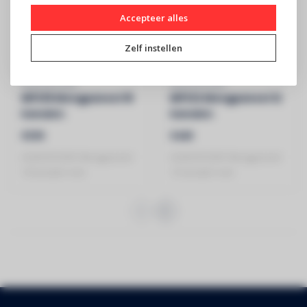
Accepteer alles
Zelf instellen
AUDIOPHONY
AUDIOPHONY
MPX16 Mengpaneel 16
MPX12 Mengpaneel 12
kanalen
kanalen
€599
€449
AUDIOPHONY Mengpaneel
AUDIOPHONY Mengpaneel
16 kanalen met
12 kanalen met
compressie, effecten e..
compressie, effecten e..