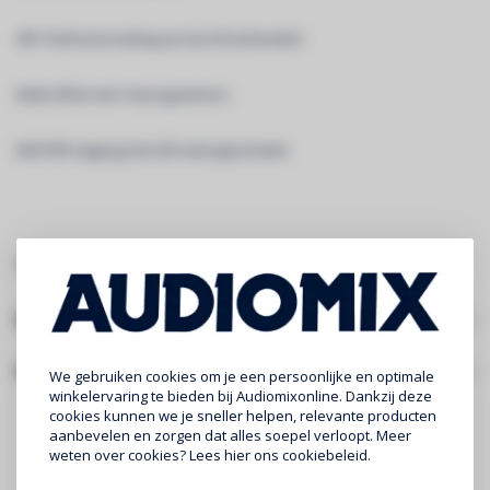
48 V fantoomvoeding op microfoonkanalen
Multi-effect met 16 programma's
MASTER-uitgang met LED-weergavemeter
LINK VOOR VOLLEDIGE INFORMATIE EN HANDLEIDING:
MPX6
Specificaties
Gerelateerde producten
We gebruiken cookies om je een persoonlijke en optimale
winkelervaring te bieden bij Audiomixonline. Dankzij deze
cookies kunnen we je sneller helpen, relevante producten
aanbevelen en zorgen dat alles soepel verloopt. Meer
weten over cookies? Lees
hier
ons cookiebeleid.