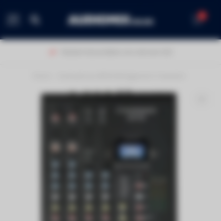
0
MENU
Klanten beoordelen ons met een 9,0!
Home
/
Audiophony MPX6 Mengpaneel 6 kanalen