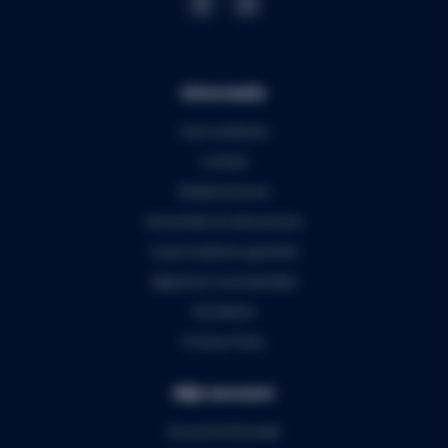
Informatie
Over Audiomix
Contact
Klantenservice
Verzenden & retourneren
5 jaar Audiomix garantie
Algemene voorwaarden
Disclaimer
Privacy Policy
Mijn account
Account informatie