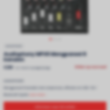
AUDIOPHONY
Audiophony MPX6 Mengpaneel 6
kanalen
€289
Niet op voorraad
Incl. btw & recyclagebijdrage
AUDIOPHONY
Mengpaneel 6 kanalen met compressie, effecten en USB / SD /
Bluetooth Speler
Lees meer..
Informeer naar dit artikel