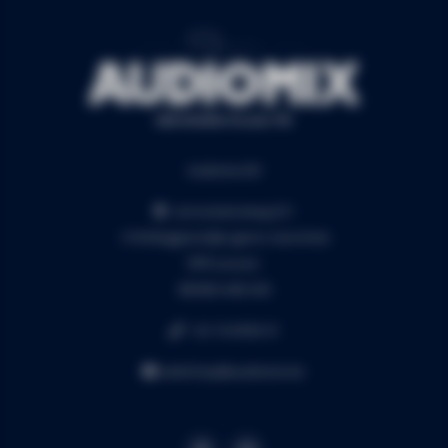
Audiomix BV
Liersesteenweg 321
3130 Begijnendijk (grens Aarschot)
RPR Leuven
BE0453.445.504
+32 16 49 82 41
webshop@audiomix.be