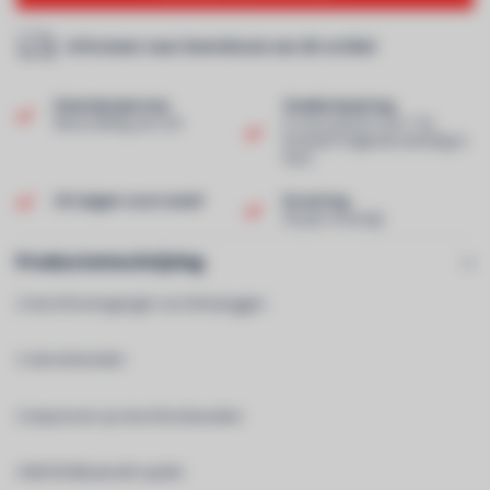
Informeer naar leverdatum van dit artikel
Klantenservice
Snelle levering
Beoordeling van 9,0!
In voorraad en voor 13u
besteld? Volgende werkdag in
huis!
Uit eigen voorraad!
Ervaring
40 jaar ervaring!
Productomschrijving
2 microfooningangen via XLR-pluggen
2 stereokanalen
Compressie op microfoonkanalen
USB/SD/Bluetooth-speler