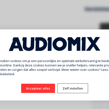
Gerelate
uiken cookies om je een persoonlijke en optimale winkelervaring te biede
xonline. Dankzij deze cookies kunnen we je sneller helpen, relevante pr
len en zorgen dat alles soepel verloopt. Meer weten over cookies? Lees
kiebeleid.
AUDIOPHO
MPX6 Me
kanale
Accepteer alles
Zelf instellen
€289
AUDIOPHON
kanalen me