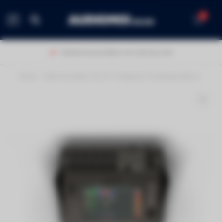
0
MENU
Klanten beoordelen ons met een 9,0!
Home
/
Allen & Heath CQ-12T Compacte 12-Kanaals Mixer