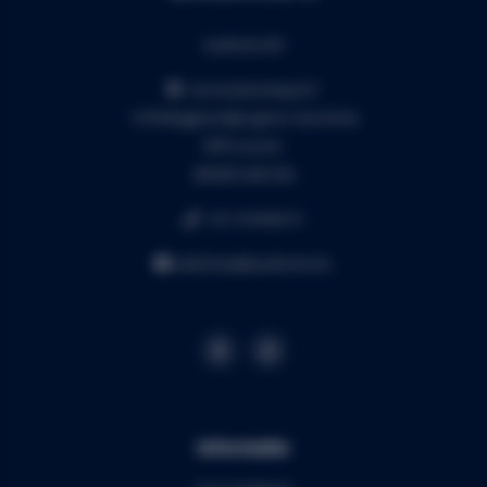
Audiomix BV
Liersesteenweg 321
3130 Begijnendijk (grens Aarschot)
RPR Leuven
BE0453.445.504
+32 16 49 82 41
webshop@audiomix.be
Informatie