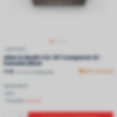
ALLEN & HEATH
Allen & Heath CQ-12T Compacte 12-
Kanaals Mixer
€749
Niet in voorraad
Incl. btw & recyclagebijdrage
ALLEN & HEATH
- Mixer
- 12 Kanalen
Lees meer..