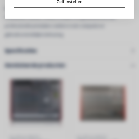
Zelf instellen
De Allen & Heath CQ-12T is een complete digitale mixer voor
muzikanten, bands, content creators en geluidstechnici die
professionele prestaties zoeken in een compacte en
gebruiksvriendelijke behuizing.
Specificaties
Gerelateerde producten
ALLEN & HEATH
ALLEN & HEATH