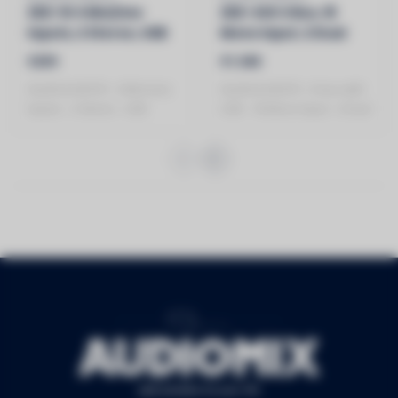
ZED-10 4 Mic/Line
ZED-420 4 Bus, 16
Inputs, 2 Stereo, USB
Mono Input, 2 Dual
Stereo, 6 Aux with USB
€259
€1.360
ALLEN & HEATH - 4 Mic/Line
ALLEN & HEATH - 6 Aux with
Inputs - 2 Stereo - USB
USB - 16 Mono Input - 2 Dual
..