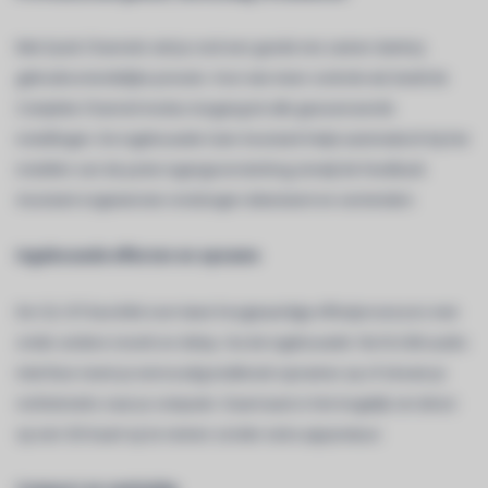
Met Quick Channels stel je snel een goede mix samen dankzij
gebruiksvriendelijke presets. Voor wie meer controle wil, biedt de
Complete Channel-modus toegang tot alle geavanceerde
instellingen. De ingebouwde Gain Assistant helpt automatisch bij het
instellen van de juiste ingangsversterking, terwijl de Feedback
Assistant ongewenste rondzingen detecteert en vermindert.
Ingebouwde effecten en opname
De CQ-12T beschikt over twee hoogwaardige effectprocessors met
onder andere reverb en delay. Via de ingebouwde 16x16 USB-audio-
interface neem je eenvoudig multitrack-opnames op of stream je
rechtstreeks naar je computer. Daarnaast is het mogelijk om direct
op een SD-kaart op te nemen zonder extra apparatuur.