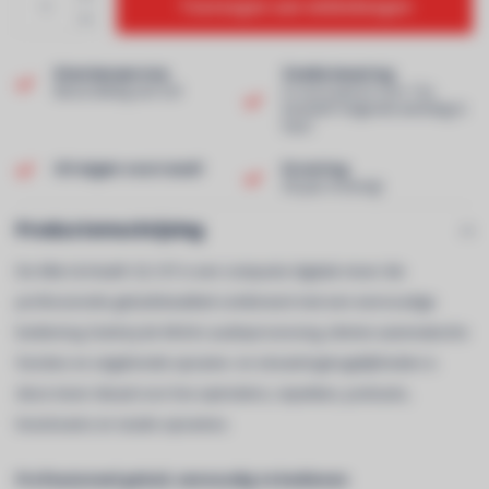
Toevoegen aan winkelwagen
Klantenservice
Snelle levering
Beoordeling van 9,0!
In voorraad en voor 13u
besteld? Volgende werkdag in
huis!
Uit eigen voorraad!
Ervaring
40 jaar ervaring!
Productomschrijving
De Allen & Heath CQ-12T is een compacte digitale mixer die
professionele geluidskwaliteit combineert met een eenvoudige
bediening. Dankzij de 96 kHz audioprocessing, slimme automatische
functies en uitgebreide opname- en streamingmogelijkheden is
deze mixer ideaal voor live-optredens, repetities, podcasts,
livestreams en studio-opnames.
Professioneel geluid, eenvoudig te bedienen