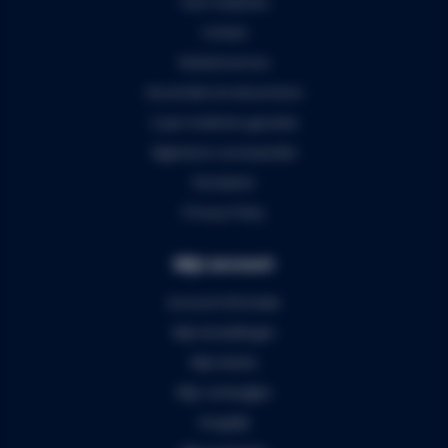
Over Audiomix
Contact
Klantenservice
Verzenden & retourneren
5 jaar Audiomix garantie
Algemene voorwaarden
Disclaimer
Privacy Policy
Mijn account
Account informatie
Mijn bestellingen
Mijn tickets
Mijn verlanglijst
Vergelijk