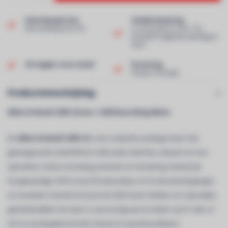
Klantenservice
Snelle levering
Beoordeling van 9,0!
In voorraad en voor 13u
besteld? Volgende werkdag in
huis!
Uit eigen voorraad!
Ervaring
40 jaar ervaring!
Productomschrijving
Allen & Heath ZEDi-8 Live + USB Recording Mixer
De
Allen & Heath ZEDi-8
is een compacte analoge mixer met
geïntegreerde 24-bit/96 kHz USB-audio-interface, ideaal voor live-
optredens, home recording, podcasts en streaming. Dankzij de
hoogwaardige GSPre-microfoonpreamps, Hi-Z instrumentingangen
en muzikale 2-bands EQ levert de ZEDi-8 een heldere en natuurlijke
geluidskwaliteit. De mixer is eenvoudig aan te sluiten op PC, Mac of
iOS en wordt geleverd met Cubase LE-opnamesoftware.