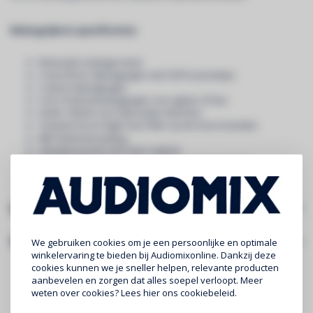
Belangrijkste specificaties:
8-kanaals analoge mixer
2 microfoon-/lijningangen met GSPre-preamps
2 stereo lijningangen
2 Hi-Z instrumentingangen voor gitaar of bas
24-bit / 96 kHz 2x2 USB-audio-interface
2-bands EQ en High Pass Filter op de mono-kanalen
48V fantoomvoeding
Gebalanceerde XLR main outputs
Hoofdtelefoonuitgang met aparte volumeregeling
Inclusief Cubase LE software
Specificaties
Gerelateerde producten
We gebruiken cookies om je een persoonlijke en optimale
winkelervaring te bieden bij Audiomixonline. Dankzij deze
cookies kunnen we je sneller helpen, relevante producten
aanbevelen en zorgen dat alles soepel verloopt. Meer
weten over cookies? Lees
hier
ons cookiebeleid.