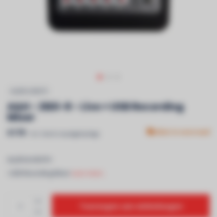
ALLEN & HEATH
A&H - ZEDi-8 - Live + USB Recording
Mixer
€179
Niet in voorraad
Incl. btw & recyclagebijdrage
ALLEN & HEATH
-USB Recording Mixer
Lees meer..
Toevoegen aan winkelwagen