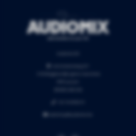
Audiomix BV
Liersesteenweg 321
3130 Begijnendijk (grens Aarschot)
RPR Leuven
BE0453.445.504
+32 16 49 82 41
webshop@audiomix.be