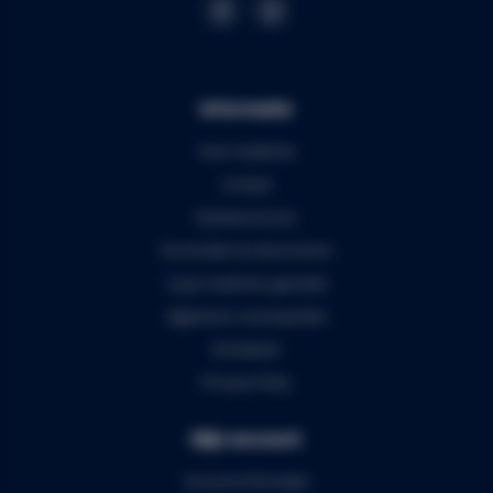
Informatie
Over Audiomix
Contact
Klantenservice
Verzenden & retourneren
5 jaar Audiomix garantie
Algemene voorwaarden
Disclaimer
Privacy Policy
Mijn account
Account informatie