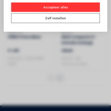
Accepteer alles
Zelf instellen
DENON DJ
MACKIE
X1850 Prime Mixer
Mix5 Compacte 5-
kanaals Analoge
Mengtafel
€1.499
€88,80
DENON DJ - X1850 PRIME -
MACKIE - Met
MIXER
Fantoomvoeding -
Mengtafel