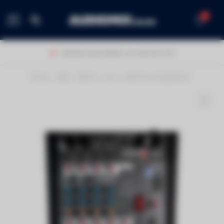
0
MENU
Klanten beoordelen ons met een 9,0!
Home
/
A&H - ZEDi-8 - Live + USB Recording Mixer