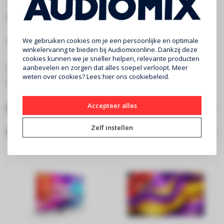
vloeiende gameplay met snelle respons en optimale
beeldinstellingen.
We gebruiken cookies om je een persoonlijke en optimale
Moderne connectiviteit
winkelervaring te bieden bij Audiomixonline. Dankzij deze
cookies kunnen we je sneller helpen, relevante producten
aanbevelen en zorgen dat alles soepel verloopt. Meer
De televisie beschikt over meerdere HDMI-aansluitingen, USB,
weten over cookies? Lees
hier
ons cookiebeleid.
Bluetooth en Wi-Fi zodat je eenvoudig al je apparaten aansluit.
Accepteer alles
Specificaties
Zelf instellen
Gerelateerde producten