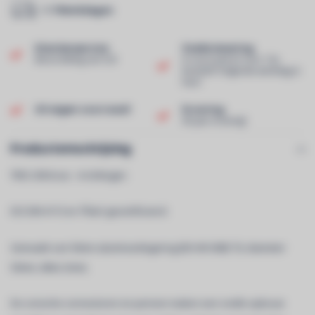
1-7 Werkdagen
Klantenservice
Snelle levering
Beoordeling van 9,0!
In voorraad en voor 13u
besteld? Volgende werkdag in
huis!
Uit eigen voorraad!
Ervaring
40 jaar ervaring!
Productomschrijving
TRIO 290 kruis - 4 richtingen
ISO DIN 4113 en TÃœV gecertificeerd.
Gemaakt van 50mm aluminiumlegering (EN AW 6082 T6, diameter
50mm, dikte 2mm).
De conische connectoren en pennen maken een snelle opbouw