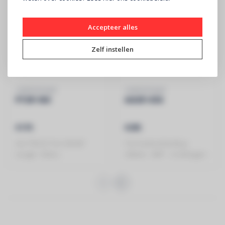
Accepteer alles
Zelf instellen
CONTESTAGE
CONTESTAGE
PT29-100
AG29-034
€179
€295
ALU TRUSS Trio 290 â€“
Trio hoekverbinding -
Lengte: 100cm -
290mm - 90Â° - 3 richtingen -
Montagekit in..
Hoekpunt..