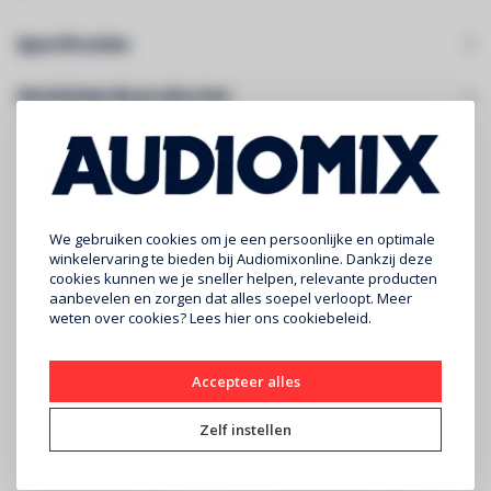
Specificaties
Gerelateerde producten
We gebruiken cookies om je een persoonlijke en optimale
winkelervaring te bieden bij Audiomixonline. Dankzij deze
cookies kunnen we je sneller helpen, relevante producten
aanbevelen en zorgen dat alles soepel verloopt. Meer
weten over cookies? Lees
hier
ons cookiebeleid.
JB SYSTEMS
JB SYSTEMS
HF-PRO MIC
HF-MIC Draadloze
Accepteer alles
handmicrofoon
Zelf instellen
€69
€59
JB SYSTEMS - Draadloze
JB SYSTEMS - Draadloze
handmicrofoon voor
handmicrofoon voor